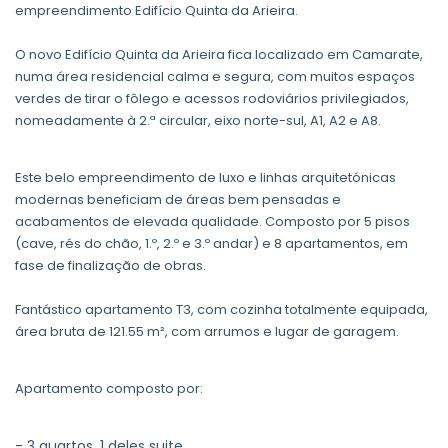
empreendimento Edifício Quinta da Arieira.
O novo Edifício Quinta da Arieira fica localizado em Camarate,
numa área residencial calma e segura, com muitos espaços
verdes de tirar o fôlego e acessos rodoviários privilegiados,
nomeadamente à 2.ª circular, eixo norte-sul, A1, A2 e A8.
Este belo empreendimento de luxo e linhas arquitetónicas
modernas beneficiam de áreas bem pensadas e
acabamentos de elevada qualidade. Composto por 5 pisos
(cave, rés do chão, 1.º, 2.º e 3.º andar) e 8 apartamentos, em
fase de finalização de obras.
Fantástico apartamento T3, com cozinha totalmente equipada,
área bruta de 121.55 m², com arrumos e lugar de garagem.
Apartamento composto por:
- 3 quartos, 1 deles suite