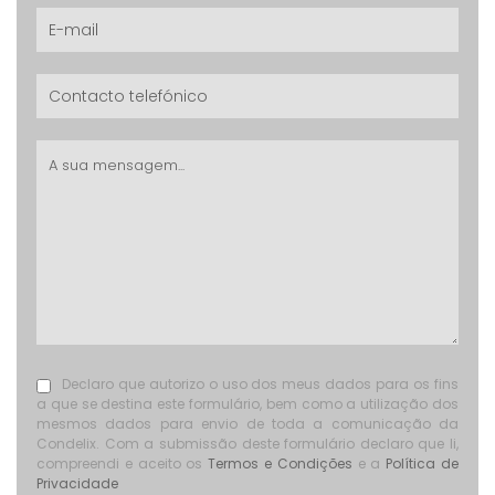
Declaro que autorizo o uso dos meus dados para os fins
a que se destina este formulário, bem como a utilização dos
mesmos dados para envio de toda a comunicação da
Condelix. Com a submissão deste formulário declaro que li,
compreendi e aceito os
Termos e Condições
e a
Política de
Privacidade