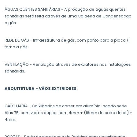
ÁGUAS QUENTES SANITÁRIAS - A produção de águas quentes
sanitárias será feita através de uma Caldeira de Condensação
a gás.
REDE DE GÁS - Infraestrutura de gás, com ponto para a placa /
forno a gás.
VENTILAÇÃO - Ventilação através de extratores nas instalações
sanitárias.
ARQUITETURA - VÃOS EXTERIORES:
CAIXILHARIA - Caixilharias de correr em alumínio lacado serie
Alas 75, com vidros duplos com 4mm + (16mm de caixa de ar) +
4mm.
PORTAS - Porta de segurança da Portrisa, com revestimento