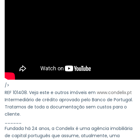
/>
REF 101408. Veja este e outros imóveis em
www.condelix.pt
Intermediário de crédito aprovado pelo Banco de Portugal.
Tratamos de toda a documentação sem custos para o
cliente.
______
Fundada há 24 anos, a Condelix é uma agência imobiliária
de capital português que assume, atualmente, uma