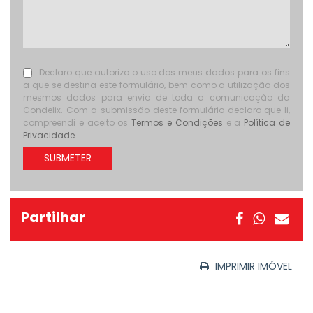
Declaro que autorizo o uso dos meus dados para os fins
a que se destina este formulário, bem como a utilização dos
mesmos dados para envio de toda a comunicação da
Condelix. Com a submissão deste formulário declaro que li,
compreendi e aceito os
Termos e Condições
e a
Política de
Privacidade
SUBMETER
Partilhar
IMPRIMIR IMÓVEL