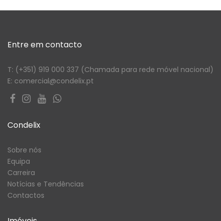
Entre em contacto
T: (+351) 919 000 337 (Chamada para rede móvel nacional)
E: comercial@condelix.pt
Condelix
Sobre nós
Equipa
Carreira
Notícias e Tendências
Contactos
Imóveis