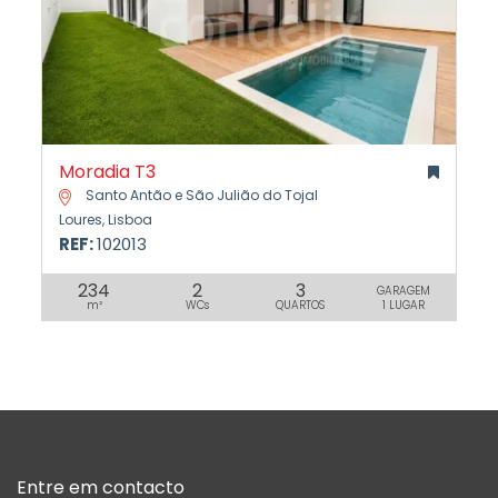
Moradia T3
Santo Antão e São Julião do Tojal
Loures, Lisboa
REF:
102013
234
2
3
GARAGEM
m²
WCs
QUARTOS
1 LUGAR
Entre em contacto