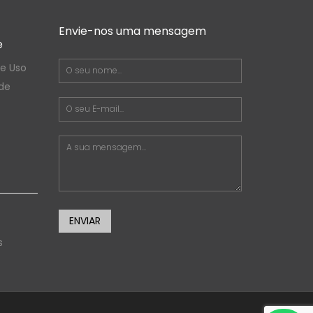
Envie-nos uma mensagem
e
e Uso
de
ENVIAR
s